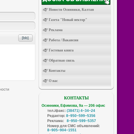
Новости Осинники, Калтан
Газета "Новый вектор"
Реклама
Работа / Вакансии
Гостевая книга
Обратная связь
Контакты
О нас
КОНТАКТЫ
Осинники, Ефимова, 9а — 206 офис
тел./факс:
(38471) 4−34−24
Редактор:
8−950−599−5356
Реклама:
8−950−599−5357
Номер для СМС объявлений:
8−905−904−1551