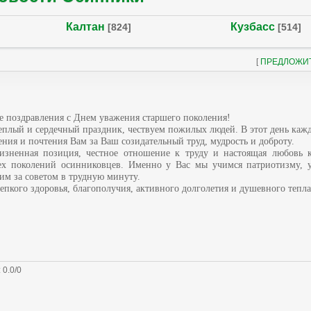
Калтан
Кузбасс
[824]
[514]
[
ПРЕДЛОЖИ
 поздравления с Днем уважения старшего поколения!
теплый и сердечный праздник, чествуем пожилых людей. В этот день ка
ения и почтения Вам за Ваш созидательный труд, мудрость и доброту.
зненная позиция, честное отношение к труду и настоящая любовь 
ех поколений осинниковцев. Именно у Вас мы учимся патриотизму, 
им за советом в трудную минуту.
пкого здоровья, благополучия, активного долголетия и душевного тепла
:
0.0
/
0