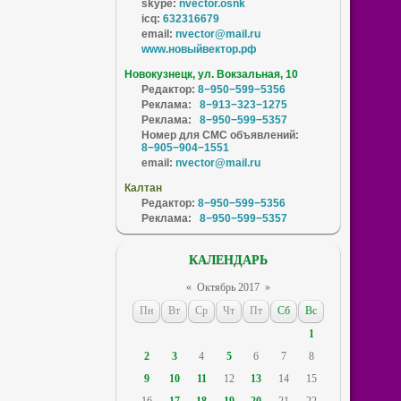
skype:
nvector.osnk
icq:
632316679
email:
nvector@mail.ru
www.новыйвектор.рф
Новокузнецк, ул. Вокзальная, 10
Редактор:
8−950−599−5356
Реклама:
8−913−323−1275
Реклама:
8−950−599−5357
Номер для СМС объявлений:
8−905−904−1551
email:
nvector@mail.ru
Калтан
Редактор:
8−950−599−5356
Реклама:
8−950−599−5357
КАЛЕНДАРЬ
«
Октябрь 2017
»
Пн
Вт
Ср
Чт
Пт
Сб
Вс
1
2
3
4
5
6
7
8
9
10
11
12
13
14
15