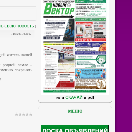
ТЬ СВОЮ НОВОСТЬ
]
11:55 01.10.2017
ждый житель нашей
к родной земле –
умению сохранять
!
или
СКАЧАЙ
в pdf
МЕНЮ