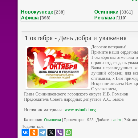
Новокузнецк
Осинники
[238]
[3361]
Афиша
Реклама
[398]
[110]
1 октября - День добра и уважения
Дорогие ветераны!
Примите наши сердечные
1 октября мы отмечаем 
страны отдает дань уваж
Ваша неравнодушная жи
лучший образец для вс
оптимизм, к Вам приход
Искренне желаем Вам кре
С уважением,
Глава Осинниковского городского округа И.В. Романов
Председатель Совета народных депутатов А.С. Быков
---------
Источник материала:
www.osinniki.org
Категория
:
Осинники
|
Просмотров
: 923 |
Добавил
:
adm
|
Рейтинг
Поделиться: