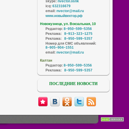
skype:
nvector.osnk
icq:
632316679
email:
nvector@mail.ru
www.новыйвектор.рф
Новокузнецк, ул. Вокзальная, 10
Редактор:
8−950−599−5356
Реклама:
8−913−323−1275
Реклама:
8−950−599−5357
Номер для СМС объявлений:
8−905−904−1551
email:
nvector@mail.ru
Калтан
Редактор:
8−950−599−5356
Реклама:
8−950−599−5357
ПОСЛЕДНИЕ НОВОСТИ