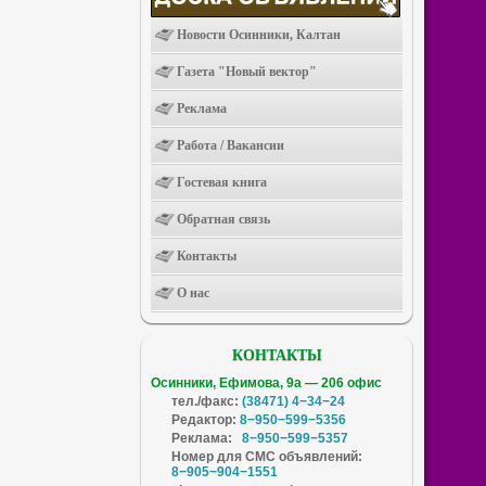
Новости Осинники, Калтан
Газета "Новый вектор"
Реклама
Работа / Вакансии
Гостевая книга
Обратная связь
Контакты
О нас
КОНТАКТЫ
Осинники, Ефимова, 9а — 206 офис
тел./факс:
(38471) 4−34−24
Редактор:
8−950−599−5356
Реклама:
8−950−599−5357
Номер для СМС объявлений:
8−905−904−1551