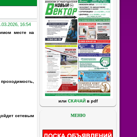
.03.2026, 16:54
имом месте на
 проходимость,
или
СКАЧАЙ
в pdf
дойдет сетевым
МЕНЮ