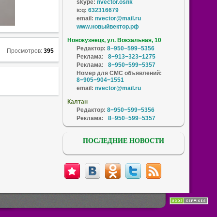
skype:
nvector.osnk
icq:
632316679
email:
nvector@mail.ru
www.новыйвектор.рф
Новокузнецк, ул. Вокзальная, 10
Редактор:
8−950−599−5356
Просмотров:
395
Реклама:
8−913−323−1275
Реклама:
8−950−599−5357
Номер для СМС объявлений:
8−905−904−1551
email:
nvector@mail.ru
Калтан
Редактор:
8−950−599−5356
Реклама:
8−950−599−5357
ПОСЛЕДНИЕ НОВОСТИ