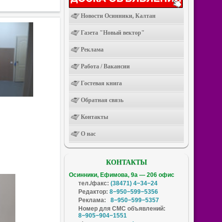
Новости Осинники, Калтан
Газета "Новый вектор"
Реклама
Работа / Вакансии
Гостевая книга
Обратная связь
Контакты
О нас
КОНТАКТЫ
Осинники, Ефимова, 9а — 206 офис
тел./факс:
(38471) 4−34−24
Редактор:
8−950−599−5356
Реклама:
8−950−599−5357
Номер для СМС объявлений:
8−905−904−1551