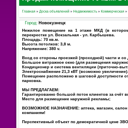
Главная
»
Доска объявлений
»
Недвижимость
»
Коммерческая
»
Город:
Новокузнецк
Нежилое помещение на 1 этаже МКД (в котором
перекрестке ул. Вокзальная - ул. Карбышева.
Площадь: 70 кв.м.
Высота потолков: 3,8 м.
Напряжение: 380 v.
Вход со стороны проезжей (проходной) части и со
Большое витражное окно (для размещения наружн
Кондиционер и система вентиляции (приточно-выт
Электроснабжение 21,3 кВТ (возможно увеличение)
Помещение расположено в шаговой доступности о
парковка.
МЫ ПРЕДЛАГАЕМ:
Гарантированно большой поток клиентов за счёт 
Место для размещение наружной рекламы;
ВОЗМОЖНОЕ НАЗНАЧЕНИЕ: аптека, магазин, салон к
компаниям!
Перспективный объект по демократичной цене ЗВ