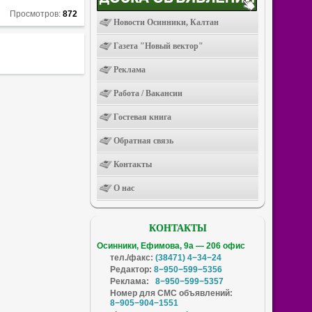
Просмотров:
872
Новости Осинники, Калтан
Газета "Новый вектор"
Реклама
Работа / Вакансии
Гостевая книга
Обратная связь
Контакты
О нас
КОНТАКТЫ
Осинники, Ефимова, 9а — 206 офис
тел./факс:
(38471) 4−34−24
Редактор:
8−950−599−5356
Реклама:
8−950−599−5357
Номер для СМС объявлений:
8−905−904−1551