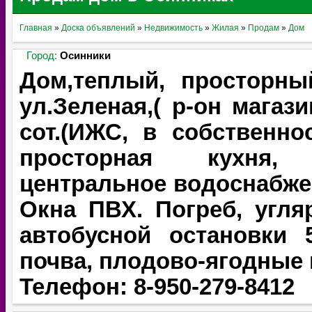
Главная
»
Доска объявлений
»
Недвижимость
»
Жилая
»
Продам
»
Дом
Город:
Осинники
Дом,теплый, просторны
ул.Зеленая,( р-он магаз
сот.(ИЖС, в собственно
просторная кухня, 
центральное водоснабжен
Окна ПВХ. Погреб, угля
автобусной остановки
почва, плодово-ягодные 
Телефон: 8-950-279-8412